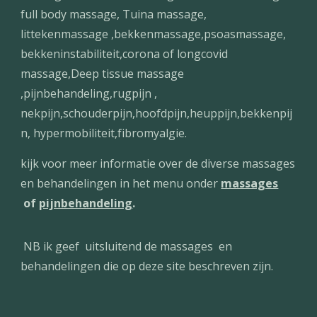
full body massage, Tuina massage,
littekenmassage ,bekkenmassage,psoasmassage,
bekkeninstabiliteit,corona of longcovid
massage
,Deep tissue massage
,
pijnbehandeling,rugpijn ,
nekpij
n,schouderpijn,hoofdpijn,heuppijn,bekkenpij
n, hypermobiliteit,fibromyalgie.
kijk voor meer informatie over de diverse massages
en behandelingen in het menu onder
massages
of
pijnbehandeling
.
NB ik geef uitsluitend de massages en
behandelingen die op deze site beschreven zijn.