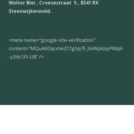
Wolter Blei ,
Croevestraat 5 , 8341 RX
Steenwijkerwold.
<meta name="google-site-verification"
content="MQuA6DqcxheZCfgGq7F_0eWpkbpPMqK-
-y3Hc1Ft-U8" />