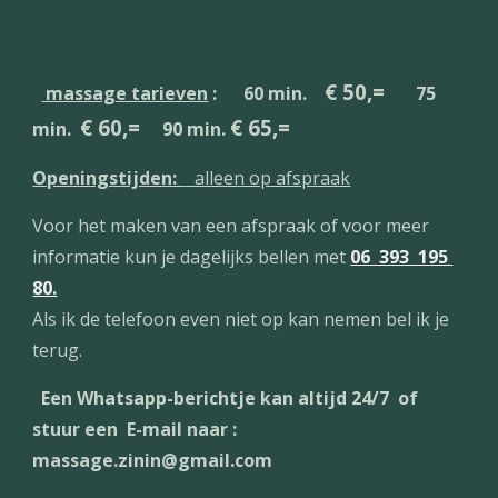
€
50
,=
massage tarieven
: 60 min.
75
€
60
,=
€
65
,=
min.
90 min.
Openingstijden:
alleen op afspraak
Voor het maken van een afspraak of voor meer
informatie kun je dagelijks bellen met
06 393 195
80.
Als ik de telefoon even niet op kan nemen bel ik je
terug.
Een Whatsapp-berichtje kan altijd 24/7 of
stuur een E-mail naar :
massage.zinin@gmail.com