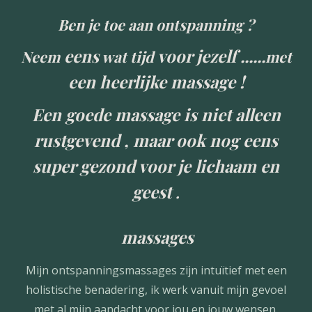
Ben je toe aan ontspanning ?
eens
voor jezelf ......
Neem
wat tijd
met
een heerlijke massage !
Een goede massage is niet alleen
rustgevend , maar ook nog eens
super gezond voor je lichaam en
geest
.
massages
Mijn ontspanningsmassages zijn intuïtief met een
holistische benadering, ik werk vanuit mijn gevoel
met al mijn aandacht voor jou en jouw wensen.