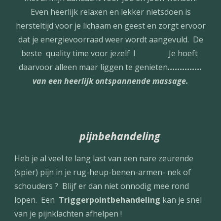
Even heerlijk relaxen en lekker nietsdoen is
hersteltijd voor je lichaam en geest en zorgt ervoor
dat je energievoorra
ad weer wordt aangevuld. De
beste quality time voor jezelf ! Je hoeft
daarvoor alleen maar liggen
te genieten
..............
van een heerlijk ontspannende massage.
pijnbehandeling
Heb je al veel te l
ang
last van een nare zeurende
(spier) pijn in je rug-heup-benen-armen- nek of
schouders ?
Bl
ijf er dan niet onnodig mee rond
lopen
.
E
en
Triggerpointbehandeling
kan je snel
van je pijnklachten afhelpen !