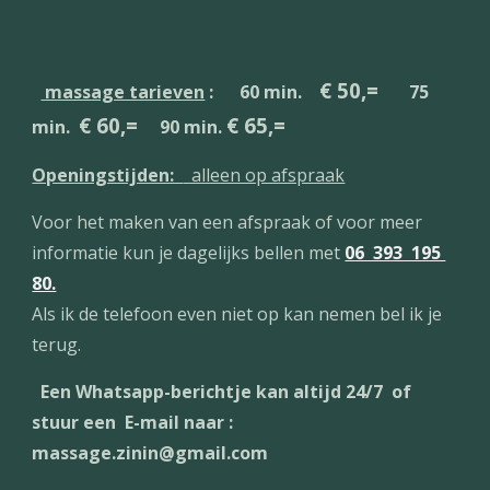
€
50
,=
massage tarieven
: 60 min.
75
€
60
,=
€
65
,=
min.
90 min.
Openingstijden:
alleen op afspraak
Voor het maken van een afspraak of voor meer
informatie kun je dagelijks bellen met
06 393 195
80.
Als ik de telefoon even niet op kan nemen bel ik je
terug.
Een Whatsapp-berichtje kan altijd 24/7 of
stuur een E-mail naar :
massage.zinin@gmail.com